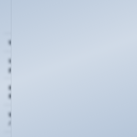
Bitte behandeln Sie diese PIN vertraulich und
verwenden sie nur bei Telefonaten mit
Mitarbeitern der KEVAG Telekom GmbH.
Wo finde ich die KTK Telefon-PIN?
Ich habe eine Frage - wer kann mir
persönlich weiter helfen?
Kann ich auch eine gedruckte
Rechnung per Post erhalten?
Wo finde ich Infos zu meinem Account
/ Vertrag?