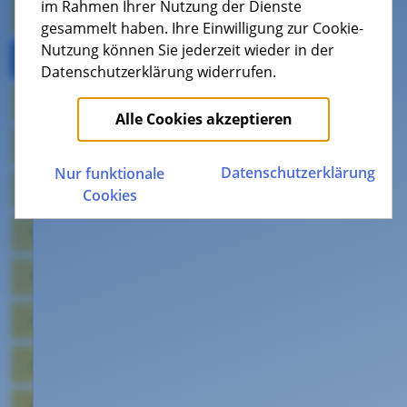
im Rahmen Ihrer Nutzung der Dienste
Allgemein
gesammelt haben. Ihre Einwilligung zur Cookie-
Routerfreiheit - Beschreibungen der Schnittstellen
Nutzung können Sie jederzeit wieder in der
Rechnung und Vertrag
Datenschutzerklärung widerrufen.
Bandbreite - Information und Messung
Verfügbarkeitsprüfung
Alle Cookies akzeptieren
Technische Voraussetzungen
Datenschutz­erklärung
Nur funktionale
KTK ON
Cookies
VoIP
WLAN
Kabel-TV
waipu.tv