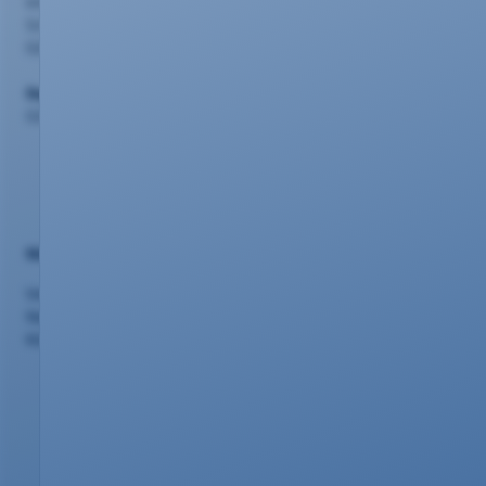
evm Kundenzentrum
Schlossstr. 42, 56068 Koblenz
0261 20 16 2210
Support
0261 20 16 22 22
Nützliches
Vertriebspartner
Netzausbau
Kündigung/Widerruf