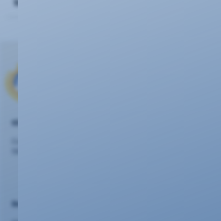
kündigen?
KEVAG Telekom GmbH
Cusanusstraße 7
56073 Koblenz
Beratung