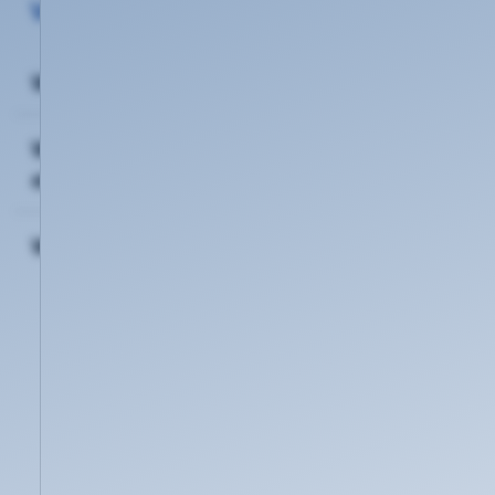
Vertrag
Wie kann ich online kündigen?
Welche Kündigungsfristen gelten bei
einem Umzug?
Was ist die KTK Telefon-PIN?
Um sicherstellen zu können, dass wirklich Sie
persönlich als Vertragsinhaber am Telefon sind,
fragen wir Sie am Telefon nach einzelnen
Stellen der KTK Telefon-PIN. Diese besteht aus
10 Ziffern und ist jederzeit im Kundencenter
unter
https://mein.ktk.de
für Sie
einsehbar und änderbar.