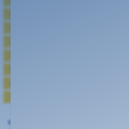
E-Mail
Mobilfunk
Domains
Hosting
Kundenwerbung
Begriffserklärungen
Datenschutz
Work @ KEVAG Telekom
Häufige Fragen zu: Rechnung und