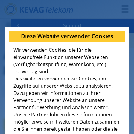
Support
Diese Website verwendet Cookies
Verfügbarkeit
FAQ: Antworten auf häufig gestellte Fragen
Wir verwenden Cookies, die für die
Antworten auf häufig
Tarife
Konfigurationshilfen
8
einwandfreie Funktion unserer Webseiten
gestellte Fragen
(Verfügbarkeitsprüfung, Warenkorb, etc.)
Support
Dokumente
9
notwendig sind.
Des weiteren verwenden wir Cookies, um
Über uns
Kündigung
4
Zugriffe auf unserer Website zu analysieren.
Dazu geben wir Informationen zu Ihrer
Verwendung unserer Website an unsere
Jobs
Aktuelle Wartungen/Störungen
1
Kategorieauswahl
Partner für Werbung und Analysen weiter.
Unsere Partner führen diese Informationen
Videos - So funktioniert die Technik
möglicherweise mit weiteren Daten zusammen,
Glasfaserausbau
die Sie ihnen bereit gestellt haben oder die sie
Geschäftskunden
Wichtige technische Voraussetzungen für Ihren Kabelanschluss