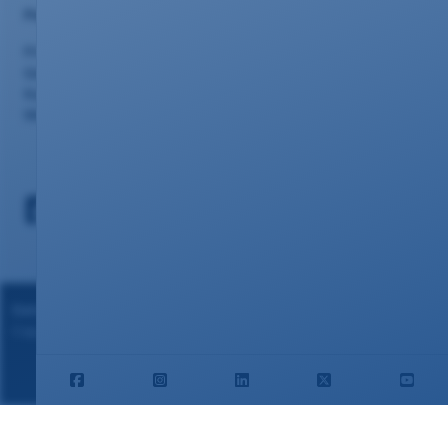
Portalseiten
Privatkunden
Geschäftskunden
Kundencenter
Webmail
Datenschutz
|
Impressum
Copyright ©2024