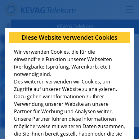
KEVAG Telekom
Diese Website verwendet Cookies
Verfügbarkeit
Wir verwenden Cookies, die für die
Tarife
8
einwandfreie Funktion unserer Webseiten
(Verfügbarkeitsprüfung, Warenkorb, etc.)
Support
9
notwendig sind.
Des weiteren verwenden wir Cookies, um
Über uns
4
Zugriffe auf unserer Website zu analysieren.
Dazu geben wir Informationen zu Ihrer
Verwendung unserer Website an unsere
Jobs
Partner für Werbung und Analysen weiter.
Unsere Partner führen diese Informationen
möglicherweise mit weiteren Daten zusammen,
die Sie ihnen bereit gestellt haben oder die sie
Geschäftskunden