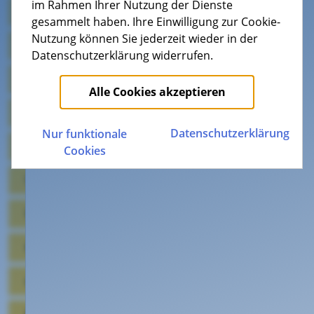
im Rahmen Ihrer Nutzung der Dienste
Allgemein
gesammelt haben. Ihre Einwilligung zur Cookie-
Routerfreiheit - Beschreibungen der Schnittstellen
Nutzung können Sie jederzeit wieder in der
Rechnung und Vertrag
Datenschutzerklärung widerrufen.
Bandbreite - Information und Messung
Verfügbarkeitsprüfung
Alle Cookies akzeptieren
Technische Voraussetzungen
Datenschutz­erklärung
Nur funktionale
KTK ON
Cookies
VoIP
WLAN
Kabel-TV
waipu.tv