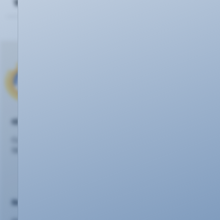
Wie kann ich eine Domain bestellen?
KEVAG Telekom GmbH
Cusanusstraße 7
56073 Koblenz
Beratung