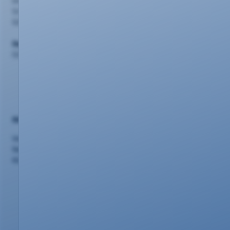
evm Kundenzentrum
Schlossstr. 42, 56068 Koblenz
0261 20 16 2210
Support
0261 20 16 22 22
Nützliches
Vertriebspartner
Netzausbau
Kündigung/Widerruf