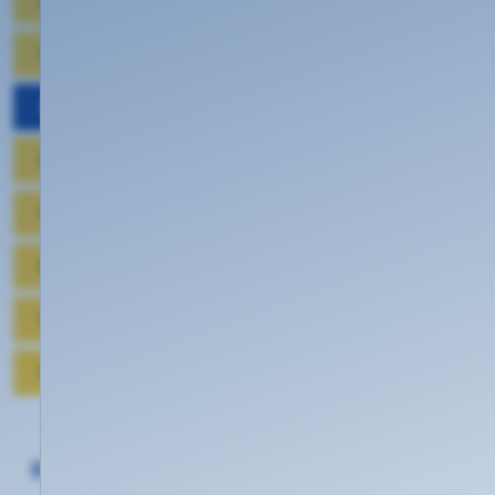
E-Mail
Mobilfunk
Domains
Hosting
Kundenwerbung
Begriffserklärungen
Datenschutz
Work @ KEVAG Telekom
Häufige Fragen zu: Domains