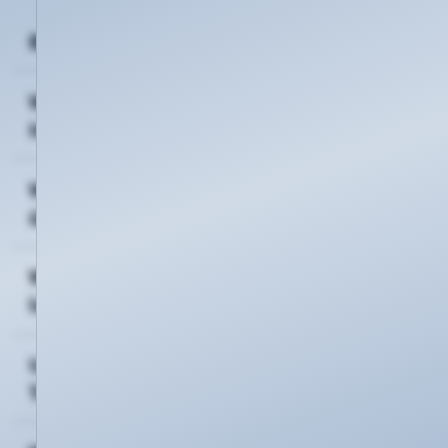
Bietet die KTK auch Dyn-DNS an?
Wo finde ich die Vorlage für den
Inhaberwechsel einer Domain?
Wie kann ich eine bestehende Domain
übernehmen?
Wie kann ich eine Domain löschen
lassen?
Umzug einer Domain zur KEVAG
Telekom GmbH