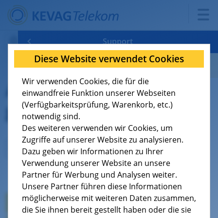
Support
Diese Website verwendet Cookies
Verfügbarkeit
FAQ: Antworten auf häufig gestellte Fragen
Wir verwenden Cookies, die für die
Antworten auf häufig
Tarife
Konfigurationshilfen
8
einwandfreie Funktion unserer Webseiten
gestellte Fragen
(Verfügbarkeitsprüfung, Warenkorb, etc.)
Support
Dokumente
9
notwendig sind.
Des weiteren verwenden wir Cookies, um
Über uns
Kündigung
4
Zugriffe auf unserer Website zu analysieren.
Dazu geben wir Informationen zu Ihrer
Verwendung unserer Website an unsere
Jobs
Aktuelle Wartungen/Störungen
1
Kategorieauswahl
Partner für Werbung und Analysen weiter.
Unsere Partner führen diese Informationen
Videos - So funktioniert die Technik
möglicherweise mit weiteren Daten zusammen,
Glasfaserausbau
die Sie ihnen bereit gestellt haben oder die sie
Geschäftskunden
Wichtige technische Voraussetzungen für Ihren Kabelanschluss