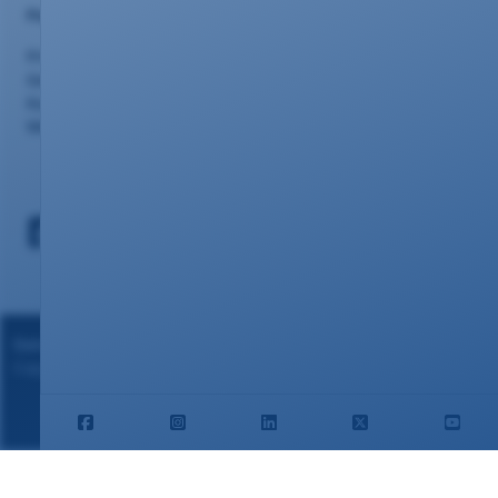
Portalseiten
Privatkunden
Geschäftskunden
Kundencenter
Webmail
Datenschutz
|
Impressum
Copyright ©2024