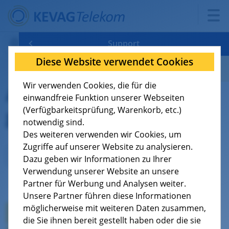
Support
Diese Website verwendet Cookies
Verfügbarkeit
FAQ: Antworten auf häufig gestellte Fragen
Wir verwenden Cookies, die für die
Antworten auf häufig
Tarife
Konfigurationshilfen
8
einwandfreie Funktion unserer Webseiten
gestellte Fragen
(Verfügbarkeitsprüfung, Warenkorb, etc.)
Support
Dokumente
9
notwendig sind.
Des weiteren verwenden wir Cookies, um
Über uns
Kündigung
4
Zugriffe auf unserer Website zu analysieren.
Dazu geben wir Informationen zu Ihrer
Verwendung unserer Website an unsere
Jobs
Aktuelle Wartungen/Störungen
1
Kategorieauswahl
Partner für Werbung und Analysen weiter.
Unsere Partner führen diese Informationen
Videos - So funktioniert die Technik
möglicherweise mit weiteren Daten zusammen,
Glasfaserausbau
die Sie ihnen bereit gestellt haben oder die sie
Geschäftskunden
Wichtige technische Voraussetzungen für Ihren Kabelanschluss