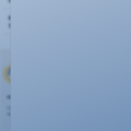
nun auch eine Prämie?
Kann ich jeden Kunden/ jedes KEVAG
Telekom Produkt werben?
KEVAG Telekom GmbH
Cusanusstraße 7
56073 Koblenz