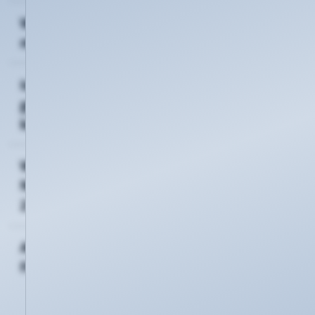
Wann erfolgt die Installation bei
meinem neu geworbenen Kunden?
Ich habe vor kurzem einen Kunden
geworben. Warum habe ich noch
keine Prämie erhalten?
Was passiert, wenn der geworbene
Neukunde vom Vertrag innerhalb von
2 Wochen kündigt?
An wen kann ich mich bei weiteren
Fragen wenden?
Gerne geben wir Ihnen alle Informationen. Bitte