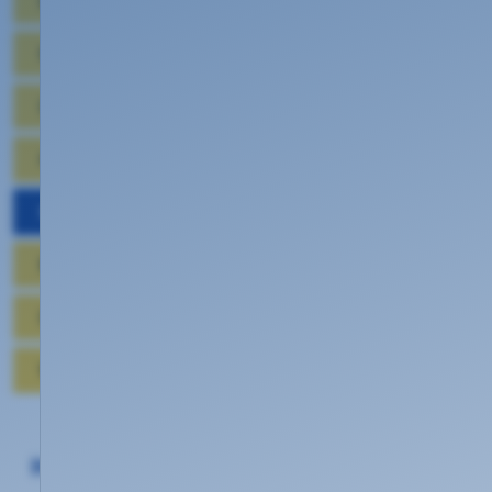
E-Mail
Mobilfunk
Domains
Hosting
Kundenwerbung
Begriffserklärungen
Datenschutz
Work @ KEVAG Telekom
Häufige Fragen zu: Kundenwerbung