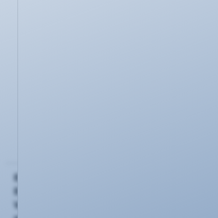
rufen Sie diesbezüglich unsere Kundenhotline
für die Freundschaftswerbung unter der
Nummer 0261/20 16 22 10 an oder wenden Sie
sich schriftlich per E-Mail/Post an uns. Natürlich
können Sie sich jederzeit auch unter
www.kevag-telekom.de/kundenwerbung
informieren.
Diese "Fragen & Antworten" könnten Sie auch
interessieren:
Ich habe eine Frage - wer kann mir
persönlich weiter helfen?
Ein Freund von mir hat auf meine
Empfehlung einen KEVAG Telekom
Vertrag abgeschlossen. Bekomme ich