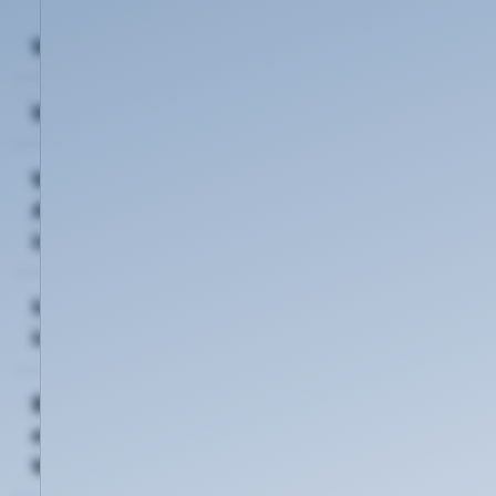
Wie lange läuft "Kunde wirbt Kunde"?
Wie viele Kunden kann ich werben?
Wie kann ich feststellen, ob der
Anschluss an einer Adresse verfügbar
ist?
Ich bin Neukunde von KTK ON. Kann
ich auch Kunden werben?
Bekomme ich auch eine Prämie für
einen Tarifwechsel oder für die
Werbung eines anderen Tarifs?