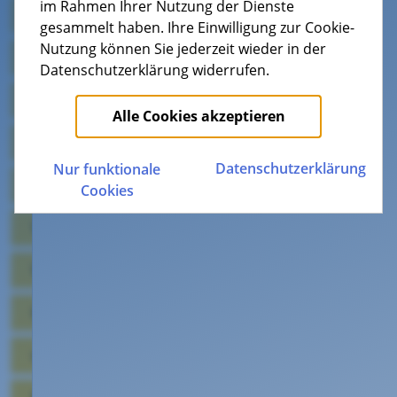
im Rahmen Ihrer Nutzung der Dienste
Allgemein
gesammelt haben. Ihre Einwilligung zur Cookie-
Routerfreiheit - Beschreibungen der Schnittstellen
Nutzung können Sie jederzeit wieder in der
Rechnung und Vertrag
Datenschutzerklärung widerrufen.
Bandbreite - Information und Messung
Verfügbarkeitsprüfung
Alle Cookies akzeptieren
Technische Voraussetzungen
Datenschutz­erklärung
Nur funktionale
KTK ON
Cookies
VoIP
WLAN
Kabel-TV
waipu.tv