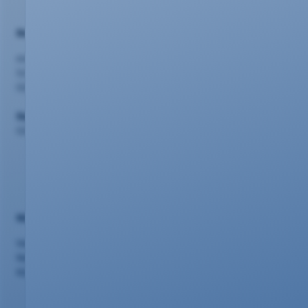
Beratung
evm Kundenzentrum
Schlossstr. 42, 56068 Koblenz
0261 20 16 2210
Support
0261 20 16 22 22
Nützliches
Vertriebspartner
Netzausbau
Kündigung/Widerruf