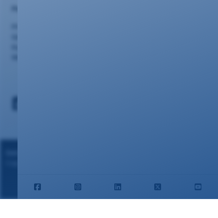
Portalseiten
Privatkunden
Geschäftskunden
Kundencenter
Webmail
Datenschutz
|
Impressum
Copyright ©2024