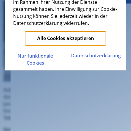
im Rahmen Ihrer Nutzung der Dienste
gesammelt haben. Ihre Einwilligung zur Cookie-
Nutzung können Sie jederzeit wieder in der
Datenschutzerklärung widerrufen.
Alle Cookies akzeptieren
Datenschutz­erklärung
Nur funktionale
Cookies
Aufgrund geplanter Wartungsarbeiten am Stromnetz
durch die evm-Gruppe kann es am Sonntag, den 14.
Juni, zwischen 06:00 Uhr und ca. 09:00 Uhr zu
Einschränkungen bei unseren
Telekommunikationsdiensten kommen.
Betroffen sind die Ortsgemeinden: