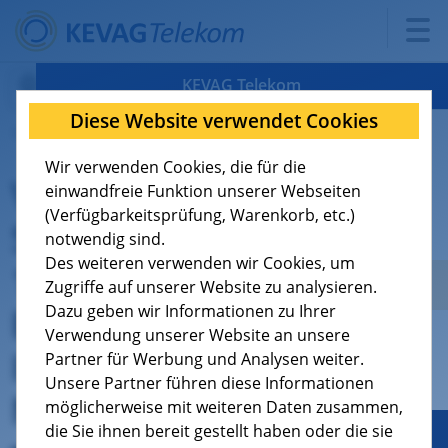
KEVAG Telekom
Diese Website verwendet Cookies
11.06.2026
Verfügbarkeit
Wir verwenden Cookies, die für die
VG Wallmerod: Geplante
Tarife
8
einwandfreie Funktion unserer Webseiten
(Verfügbarkeitsprüfung, Warenkorb, etc.)
Stromabschaltung am
Support
9
notwendig sind.
Des weiteren verwenden wir Cookies, um
14. Juni kann zu
Über uns
4
Zugriffe auf unserer Website zu analysieren.
Einschränkungen bei
Dazu geben wir Informationen zu Ihrer
Verwendung unserer Website an unsere
Jobs
Internet, Telefonie und
Partner für Werbung und Analysen weiter.
Unsere Partner führen diese Informationen
Mobilfunk führen
möglicherweise mit weiteren Daten zusammen,
die Sie ihnen bereit gestellt haben oder die sie
Geschäftskunden