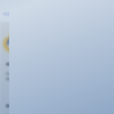
<< Zurück zur Übersicht
KEVAG Telekom GmbH
Cusanusstraße 7
56073 Koblenz
Beratung