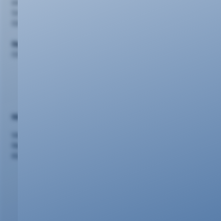
evm Kundenzentrum
Schlossstr. 42, 56068 Koblenz
0261 20 16 2210
Support
0261 20 16 22 22
Nützliches
Vertriebspartner
Netzausbau
Kündigung/Widerruf