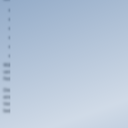
Berod bei Wallmerod
Girod
Molsberg
Steinefrenz
Wallmerod
Zehnhausen bei Wallmerod
Während der geplanten Stromabschaltung können
vereinzelt Störungen beim Internetzugang, bei der
Festnetztelefonie sowie im Mobilfunk auftreten.
Die Arbeiten dienen der langfristigen Sicherstellung
einer zuverlässigen Stromversorgung. Wir bitten um
Verständnis für mögliche Beeinträchtigungen und
bedanken uns für Ihre Geduld.