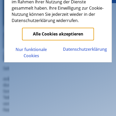
im Rahmen Ihrer Nutzung der Dienste
gesammelt haben. Ihre Einwilligung zur Cookie-
Nutzung können Sie jederzeit wieder in der
Datenschutzerklärung widerrufen.
Alle Cookies akzeptieren
Datenschutz­erklärung
Nur funktionale
Cookies
Sehr geehrte Kunden,
aufgrund geplanter Wartungsarbeiten am Stromnetz
durch den regionalen Netzbetreiber kann es am
Sonntag, 10. Mai, zwischen ca. 06:00 und 09:00 Uhr in
Teilen der Verbandsgemeinde Hachenburg zu
vorübergehenden Einschränkungen bei Internet,
Festnetz und Mobilfunk kommen.