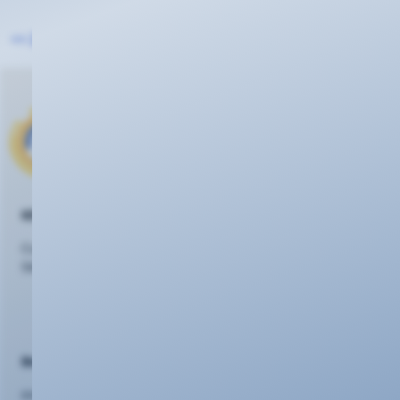
<< Zurück zur Übersicht
KEVAG Telekom GmbH
Cusanusstraße 7
56073 Koblenz
Beratung
evm Kundenzentrum