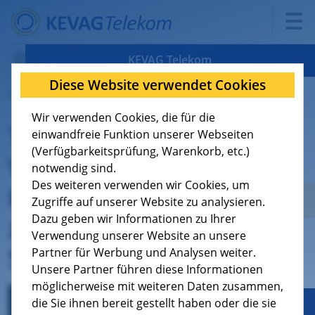
KEVAG Telekom
Diese Website verwendet Cookies
05.05.2026
Verfügbarkeit
Wir verwenden Cookies, die für die
Teile der
Tarife
8
einwandfreie Funktion unserer Webseiten
(Verfügbarkeitsprüfung, Warenkorb, etc.)
Verbandsgemeinde
Support
9
notwendig sind.
Des weiteren verwenden wir Cookies, um
Hachenburg am 10. Mai
Über uns
4
Zugriffe auf unserer Website zu analysieren.
zeitweise ohne
Dazu geben wir Informationen zu Ihrer
Verwendung unserer Website an unsere
Jobs
Stromversorgung
Partner für Werbung und Analysen weiter.
Unsere Partner führen diese Informationen
möglicherweise mit weiteren Daten zusammen,
die Sie ihnen bereit gestellt haben oder die sie
Geschäftskunden