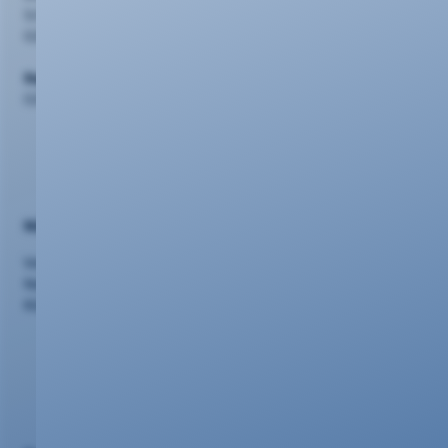
Schlossstr. 42, 56068 Koblenz
0261 20 16 2210
Support
0261 20 16 22 22
Nützliches
Vertriebspartner
Netzausbau
Kündigung/Widerruf