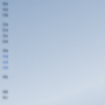
Betroffen sind insbesondere die Orte:
Atzelgift, Kundert, Limbach, Streithausen und
Obermörsbach.
Die Arbeiten dienen der Sicherstellung einer stabilen
Energieversorgung und werden so schnell wie möglich
durchgeführt. Auf diese Maßnahmen haben wir leider
keinen direkten Einfluss.
Weitere Informationen finden Sie hier:
https://www.evm.de/ueber-
uns/presse/pressemitteilungen-2026/arbeiten-am-
stromnetz/
Wir bitten um Ihr Verständnis.
Mit freundlichen Grüßen
Ihr KEVAG Telekom Team