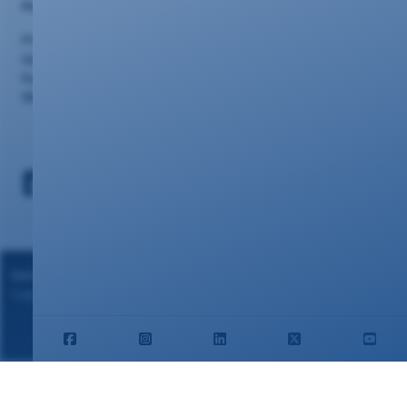
Portalseiten
Privatkunden
Geschäftskunden
Kundencenter
Webmail
Datenschutz
|
Impressum
Copyright ©2024