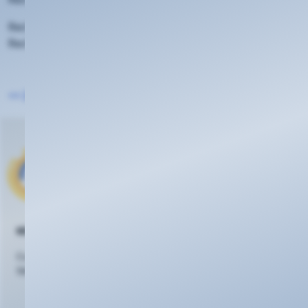
Rechnungen an Privatpersonen sind von der E-
Rechnungspflicht dauerhaft ausgenommen.
<< Zurück zur Übersicht
KEVAG Telekom GmbH
Cusanusstraße 7
56073 Koblenz