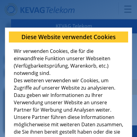
KEVAG Telekom
Diese Website verwendet Cookies
12.12.2024
Verfügbarkeit
Wir verwenden Cookies, die für die
Informationen zur E-
Tarife
8
einwandfreie Funktion unserer Webseiten
(Verfügbarkeitsprüfung, Warenkorb, etc.)
Rechnung
Support
9
notwendig sind.
Des weiteren verwenden wir Cookies, um
Über uns
4
Zugriffe auf unserer Website zu analysieren.
Dazu geben wir Informationen zu Ihrer
Verwendung unserer Website an unsere
Jobs
Partner für Werbung und Analysen weiter.
Unsere Partner führen diese Informationen
möglicherweise mit weiteren Daten zusammen,
die Sie ihnen bereit gestellt haben oder die sie
Geschäftskunden