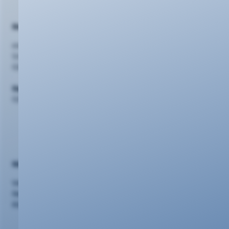
Beratung
evm Kundenzentrum
Schlossstr. 42, 56068 Koblenz
0261 20 16 2210
Support
0261 20 16 22 22
Nützliches
Vertriebspartner
Netzausbau
Kündigung/Widerruf