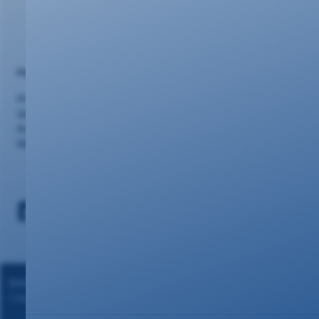
Portalseiten
Privatkunden
Geschäftskunden
Kundencenter
Webmail
Datenschutz
|
Impressum
Copyright ©2024