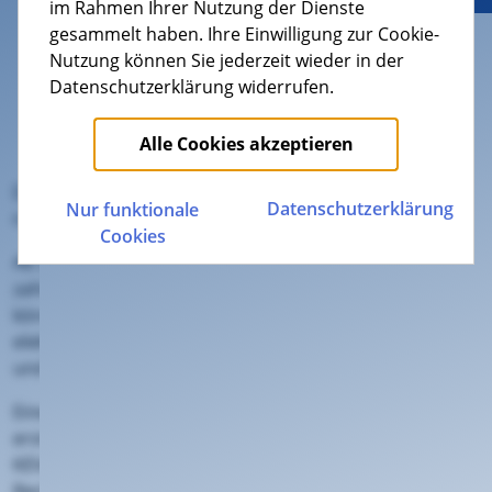
im Rahmen Ihrer Nutzung der Dienste
gesammelt haben. Ihre Einwilligung zur Cookie-
Nutzung können Sie jederzeit wieder in der
Datenschutzerklärung widerrufen.
Alle Cookies akzeptieren
Das Wachstumschancengesetz führt die E-Rechnung
Datenschutz­erklärung
Nur funktionale
nach und nach ein.
Cookies
Ab 2025 müssen Unternehmen, die Umsatzsteuer
zahlen, E-Rechnungen
empfangen
und
bearbeiten
können. Auch die KEVAG Telekom GmbH wird ab 2025
elektronische Rechnungen von Lieferanten empfangen
und bearbeiten können.
Eine Pflicht, selbst elektronische Rechnungen zu
erstellen, gibt es erst ab 2027. Deshalb erstellt die
KEVAG Telekom GmbH derzeit keine elektronischen
Rechnungen für Kunden.