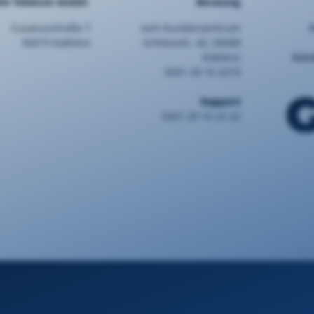
AG Telekom GmbH
Beratung
Cusanusstraße 7
evm Kundenzentrum
56073 Koblenz
Schlossstr. 42, 56068
Koblenz
Kün
0261 20 16 2210
Support
0261 20 16 22 22