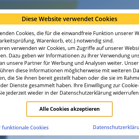
Diese Website verwendet Cookies
enden Cookies, die für die einwandfreie Funktion unserer 
arkeitsprüfung, Warenkorb, etc.) notwendig sind.
eren verwenden wir Cookies, um Zugriffe auf unserer Websi
ren. Dazu geben wir Informationen zu Ihrer Verwendung un
Über uns
Jobs
an unsere Partner für Werbung und Analysen weiter. Unser
führen diese Informationen möglicherweise mit weiteren D
, die Sie ihnen bereit gestellt haben oder die sie im Rahm
der Dienste gesammelt haben. Ihre Einwilligung zur Cooki
gszeiten unseres Kunden
ie jederzeit wieder in der Datenschutzerklärung widerrufen
Alle Cookies akzeptieren
Geänderte Öffnungszeiten unseres Kundenzentr
In der Woche vom 29.06. bis 03.07.2026 hat unser Ku
Datenschutz­erklär
 funktionale Cookies
Uhr für Sie geöffnet.