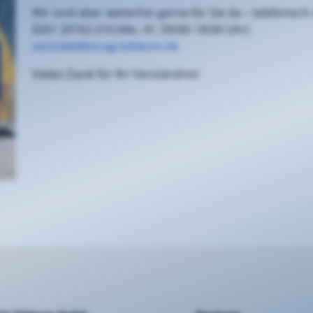
Wir sind aber weiterhin gerne für Sie da – telefonisch
0261 20162-210 (Mo.–Fr. 09:00–18:00 Uhr)
vertrieb@
kevag-telekom.de
Vielen Dank für Ihr Verständnis!