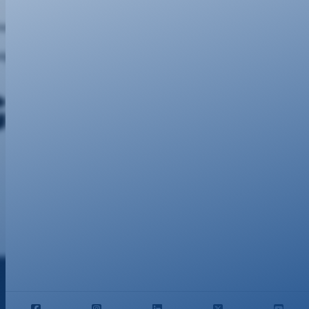
Nützliches
Portalseiten
Vertriebspartner
Privatkunden
Netzausbau
Geschäftskunden
digung/Widerruf
Kundencenter
Webmail
Datenschutz
|
Impressum