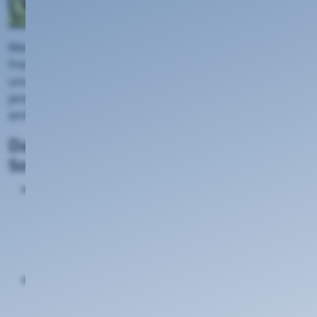
Wenn Sie als Kunde der KEVAG Telekom bis zum
31.08.
Freunden, Familie oder Nachbarn im Westerwald von
unserem schnellen Internet erzählen, profitieren Sie
jetzt dreifach. Wir finden: Gute Verbindungen muss man
einfach teilen.
Das erwartet Sie bei unserer
Sommeraktion:
100,— € statt 30,— €:
Wir mehr als verdreifachen
Ihre Empfehlungsprämie! Für jeden erfolgreich
geworbenen “
KTK ON Cable
” Neukunden
wandern satte 100,— € direkt auf Ihr
Kundenkonto.
Ein 5L-Fässchen Hachenburger Pils geschenkt:
Was wäre ein gemütlicher Sommerabend ohne
ein kühles, regionales Bier? Zu jeder erfolgreichen