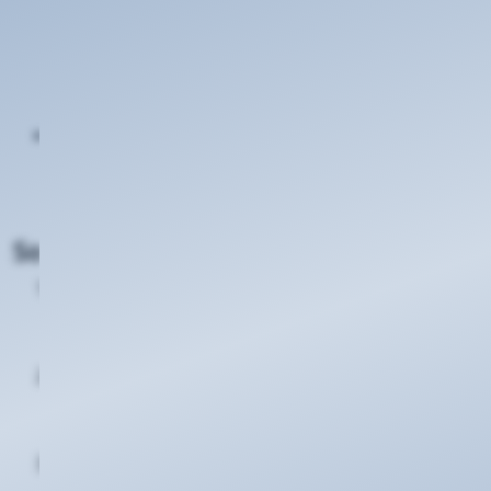
Empfehlung spendieren wir ein 5-Liter-Frische-
Fässchen echtes Hachenburger Pils für Ihren
nächsten Grillabend mit Freunden. (Abholung in
Koblenz)
Gemeinsam durchstarten:
Ihre Freunde freuen
sich über stabiles, blitzschnelles Internet – und Sie
sich über die perfekte Ausstattung für die nächste
Gartenparty.
So einfach funktioniert es:
Vorteile teilen:
Erzählen Sie Ihren Freunden oder
Nachbarn von Ihrer Zufriedenheit mit unserem
Netz.
Empfehlung abschicken:
Ihr geworbener Kunde
trägt einfach Ihre Kundennummer in der
Onlinebestellung ein.
Prämie & Bier genießen:
Sobald der Vertrag Ihres
Bekannten aktiv ist, schreiben wir Ihnen die 100,—