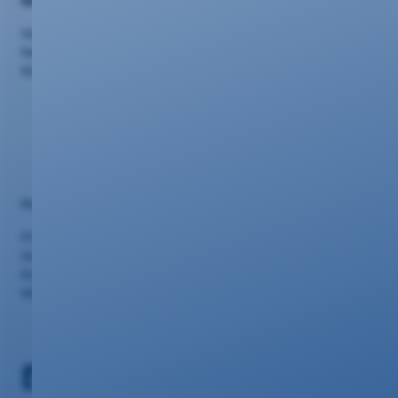
Nützliches
Vertriebspartner
Netzausbau
Kündigung/Widerruf
Portalseiten
Privatkunden
Geschäftskunden
Kundencenter
Webmail