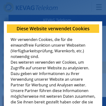
KEVAG Telekom
Diese Website verwendet Cookies
06.07.2026
Verfügbarkeit
Wir verwenden Cookies, die für die
Der perfekte
Tarife
8
einwandfreie Funktion unserer Webseiten
(Verfügbarkeitsprüfung, Warenkorb, etc.)
Sommerabend: 100 €
Support
9
notwendig sind.
Des weiteren verwenden wir Cookies, um
Prämie + 5L
Über uns
4
Zugriffe auf unserer Website zu analysieren.
Hachenburger Pils fürs
Dazu geben wir Informationen zu Ihrer
Verwendung unserer Website an unsere
Jobs
Weitersagen!
Partner für Werbung und Analysen weiter.
Unsere Partner führen diese Informationen
möglicherweise mit weiteren Daten zusammen,
die Sie ihnen bereit gestellt haben oder die sie
Geschäftskunden