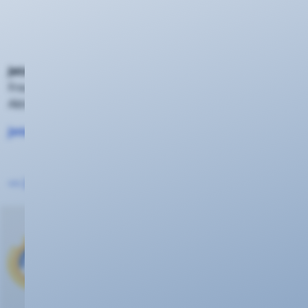
€ auf Ihrem Kundenkonto gut und Ihr
Hachenburger Fässchen steht in unserem
Kundenzentrum für Sie bereit.
Jetzt Weitersagen und Sommer-Bonus sichern!
Ihre
Freundschaft, Ihre Prämie, Ihr Sommerabend. Die
Aktion läuft streng limitiert nur bis zum
31.08.
Jetzt Freunde werben & abräumen!
<< Zurück zur Übersicht