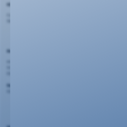
KEVAG Telekom GmbH
Cusanusstraße 7
56073 Koblenz
Beratung
evm Kundenzentrum
Schlossstr. 42, 56068 Koblenz
0261 20 16 2210
Support
0261 20 16 22 22