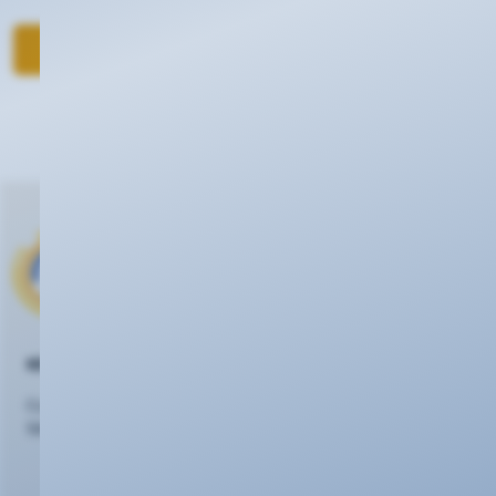
Zurück zum Gewinnspiel
KEVAG Telekom GmbH
Cusanusstraße 7
56073 Koblenz