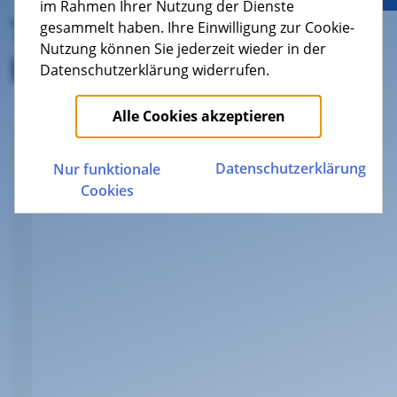
im Rahmen Ihrer Nutzung der Dienste
Teilnahmebedingungen
gesammelt haben. Ihre Einwilligung zur Cookie-
Nutzung können Sie jederzeit wieder in der
bei Gewinnspiel
Datenschutzerklärung widerrufen.
Alle Cookies akzeptieren
Datenschutz­erklärung
Nur funktionale
Cookies
Teilnahmebedingungen
Teilnahmeschluss ist der 25.07.2025. Die
Gewinner werden im Anschluss per E-Mail
von uns benachrichtigt.
Das Mindestalter für die Teilnahme ist 18
Jahre,
Mitarbeiter der KEVAG Telekom und deren
Angehörige sind von der Teilnahme