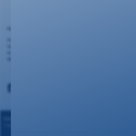
Portalseiten
Privatkunden
Geschäftskunden
Kundencenter
Webmail
Datenschutz
|
Impressum
Copyright ©2024