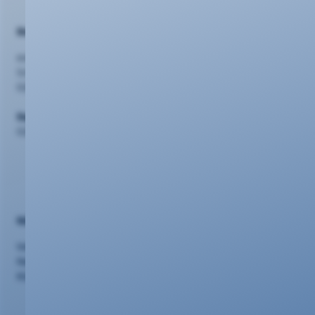
Beratung
evm Kundenzentrum
Schlossstr. 42, 56068 Koblenz
0261 20 16 2210
Support
0261 20 16 22 22
Nützliches
Vertriebspartner
Netzausbau
Kündigung/Widerruf