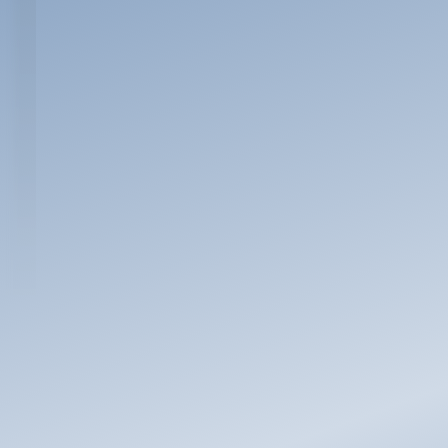
ausgenommen.
Eine Auszahlung in bar ist nicht möglich.
Bei mehr Teilnehmern als vorhandene
Gewinne entscheidet das Los. Der
Rechtsweg ist ausgeschlossen.
Pro Person ist nur eine Teilnahme
möglich.
Ihre Daten werden ausschließlich für die
Benachrichtigung im Falle eines Gewinns
verwendet.
Sie müssen diese Teilnahmebedingungen
und unsere Datenschutzbestimmungen
zur Teilnahme anerkennen.