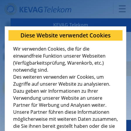
KEVAG Telekom
Diese Website verwendet Cookies
Verfügbarkeit
Antworten auf häufig
Wir verwenden Cookies, die für die
gestellte Fragen
Tarife
8
einwandfreie Funktion unserer Webseiten
(Verfügbarkeitsprüfung, Warenkorb, etc.)
Support
9
notwendig sind.
Des weiteren verwenden wir Cookies, um
Über uns
4
Zugriffe auf unserer Website zu analysieren.
Dazu geben wir Informationen zu Ihrer
Verwendung unserer Website an unsere
Jobs
Partner für Werbung und Analysen weiter.
Unsere Partner führen diese Informationen
KEVAG Telekom GmbH
möglicherweise mit weiteren Daten zusammen,
Cusanusstraße 7
die Sie ihnen bereit gestellt haben oder die sie
Geschäftskunden
56073 Koblenz