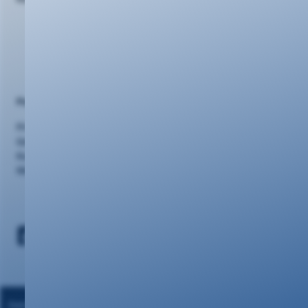
Portalseiten
Privatkunden
Geschäftskunden
Kundencenter
Webmail
Datenschutz
|
Impressum