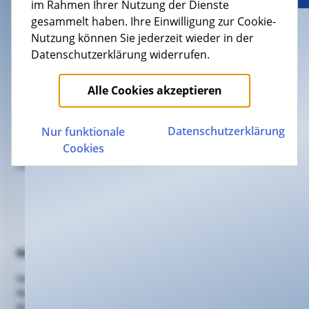
im Rahmen Ihrer Nutzung der Dienste
gesammelt haben. Ihre Einwilligung zur Cookie-
Nutzung können Sie jederzeit wieder in der
Datenschutzerklärung widerrufen.
Beratung
Alle Cookies akzeptieren
evm Kundenzentrum
Schlossstr. 42, 56068 Koblenz
0261 20 16 2210
Datenschutz­erklärung
Nur funktionale
Cookies
Support
0261 20 16 22 22
Nützliches
Vertriebspartner
Netzausbau
Kündigung/Widerruf