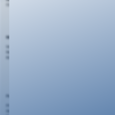
0261 20 16 22 22
Nützliches
Vertriebspartner
Netzausbau
Kündigung/Widerruf
Portalseiten
Privatkunden
Geschäftskunden