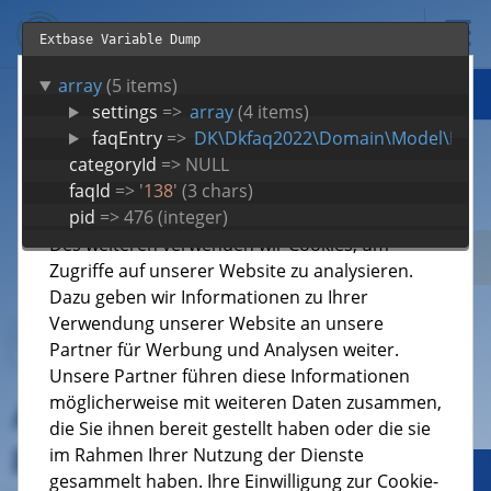
Extbase Variable Dump
array
Diese Website verwendet Cookies
(5 items)
KEVAG Telekom
settings
=>
array
(4 items)
faqEntry
=>
DK\Dkfaq2022\Domain\Model\FaqE
Wir verwenden Cookies, die für die
Verfügbarkeit
categoryId
=> NULL
einwandfreie Funktion unserer Webseiten
faqId
=>
'
138
' (3 chars)
(Verfügbarkeitsprüfung, Warenkorb, etc.)
Tarife
8
pid
=> 476 (integer)
notwendig sind.
Des weiteren verwenden wir Cookies, um
Support
9
Zugriffe auf unserer Website zu analysieren.
Dazu geben wir Informationen zu Ihrer
Über uns
4
Verwendung unserer Website an unsere
Partner für Werbung und Analysen weiter.
Jobs
Unsere Partner führen diese Informationen
möglicherweise mit weiteren Daten zusammen,
Antworten auf häufig
die Sie ihnen bereit gestellt haben oder die sie
gestellte Fragen
im Rahmen Ihrer Nutzung der Dienste
Geschäftskunden
gesammelt haben. Ihre Einwilligung zur Cookie-