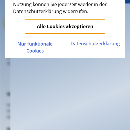
Nutzung können Sie jederzeit wieder in der
Datenschutzerklärung widerrufen.
Alle Cookies akzeptieren
Datenschutz­erklärung
Nur funktionale
KEVAG Telekom GmbH
Cookies
Cusanusstraße 7
56073 Koblenz
Beratung
evm Kundenzentrum
Schlossstr. 42, 56068 Koblenz
0261 20 16 2210
Support