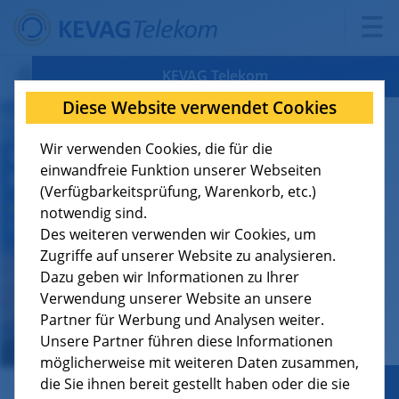
KEVAG Telekom
Diese Website verwendet Cookies
Verfügbarkeit
Wir verwenden Cookies, die für die
Tarife
8
einwandfreie Funktion unserer Webseiten
(Verfügbarkeitsprüfung, Warenkorb, etc.)
Support
9
notwendig sind.
Des weiteren verwenden wir Cookies, um
Über uns
4
Zugriffe auf unserer Website zu analysieren.
Dazu geben wir Informationen zu Ihrer
Verwendung unserer Website an unsere
Jobs
Partner für Werbung und Analysen weiter.
Unsere Partner führen diese Informationen
möglicherweise mit weiteren Daten zusammen,
die Sie ihnen bereit gestellt haben oder die sie
Geschäftskunden